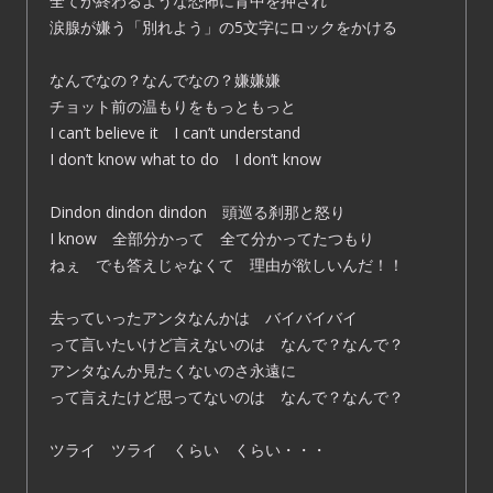
全てが終わるような恐怖に背中を押され
涙腺が嫌う「別れよう」の5文字にロックをかける
なんでなの？なんでなの？嫌嫌嫌
チョット前の温もりをもっともっと
I can’t believe it I can’t understand
I don’t know what to do I don’t know
Dindon dindon dindon 頭巡る刹那と怒り
I know 全部分かって 全て分かってたつもり
ねぇ でも答えじゃなくて 理由が欲しいんだ！！
去っていったアンタなんかは バイバイバイ
って言いたいけど言えないのは なんで？なんで？
アンタなんか見たくないのさ永遠に
って言えたけど思ってないのは なんで？なんで？
ツライ ツライ くらい くらい・・・