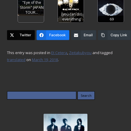
"Eye of the
Storm" JAPAN
TOUR…
(you can do)
everything
69
Twitter
Facebook
Email
Copy Link
This entry was posted in
Et Cetera
,
Zeitakubyou
and tagged
translated
on
March 19, 2018
.
Search
for: