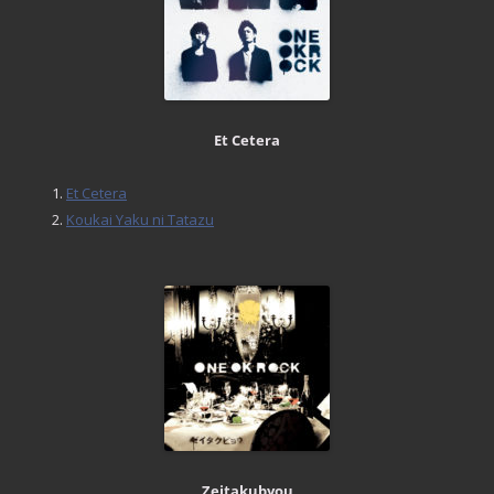
Et Cetera
Et Cetera
Koukai Yaku ni Tatazu
Zeitakubyou