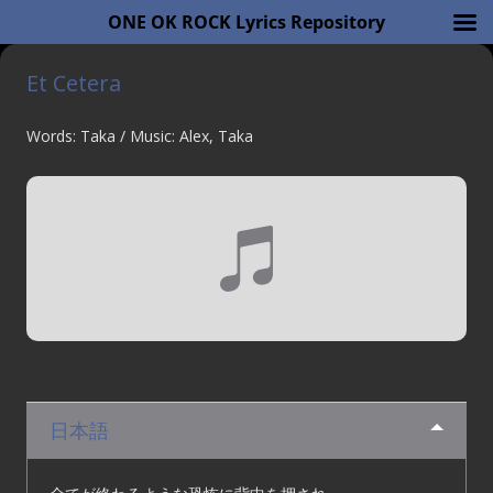
ONE OK ROCK Lyrics Repository
Et Cetera
Words: Taka / Music: Alex, Taka
日本語