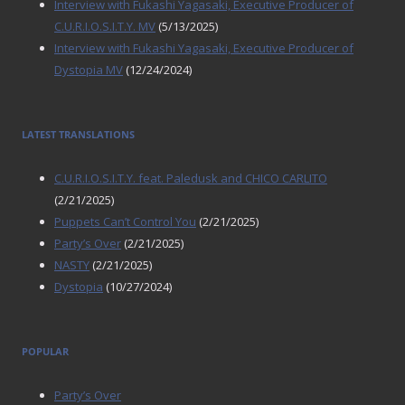
Interview with Fukashi Yagasaki, Executive Producer of
C.U.R.I.O.S.I.T.Y. MV
(5/13/2025)
Interview with Fukashi Yagasaki, Executive Producer of
Dystopia MV
(12/24/2024)
LATEST TRANSLATIONS
C.U.R.I.O.S.I.T.Y. feat. Paledusk and CHICO CARLITO
(2/21/2025)
Puppets Can’t Control You
(2/21/2025)
Party’s Over
(2/21/2025)
NASTY
(2/21/2025)
Dystopia
(10/27/2024)
POPULAR
Party’s Over