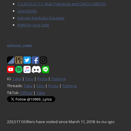
C.U.R.I.O.S.I.T.Y. feat. Paledusk and CHICO CARLITO
Living Dolls
Kanzen Kankaku Dreamer
Right by your side
OFFICIAL LINKS
IG:
Taka
|
Toru
|
Ryota
|
Tomoya
Threads:
Taka
|
Toru
|
Ryota
|
Tomoya
TikTok:
Official
|
Taka
220,517 OORers have visited since March 11, 2018.
Be the light.