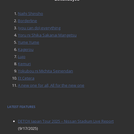
Naihi Shinsho
Borderline
(you can do) everything
Yoru ni Shika Sakanai Mangetsu
Yume Yume
Kagerou
Lujo
Kemuri
Yokubou ni Michita Seinendan
Et Cetera
A new one for all, All for the new one
LATEST FEATURES
DETOX Japan Tour 2025 – Nissan Stadium Live Report
(9/17/2025)